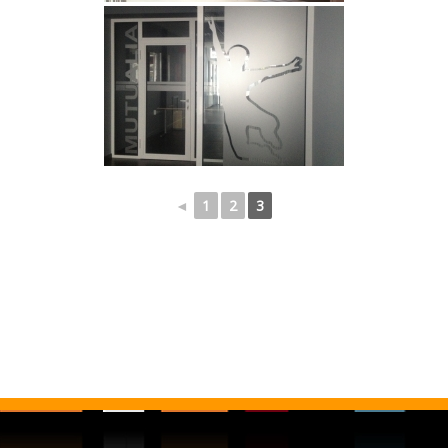
◄
1
2
3